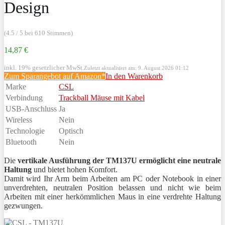
Design
(4.5 / 5 bei 610 Stimmen)
14,87 €
inkl. 19% gesetzlicher MwSt.
Zuletzt aktualisiert am: 9. August 2026 01:12
Zum Sparangebot auf Amazon*
In den Warenkorb
Marke
CSL
Verbindung
Trackball Mäuse mit Kabel
USB-Anschluss
Ja
Wireless
Nein
Technologie
Optisch
Bluetooth
Nein
Die
vertikale Ausführung der TM137U ermöglicht eine neutrale
Haltung
und bietet hohen Komfort.
Damit wird Ihr Arm beim Arbeiten am PC oder Notebook in einer
unverdrehten, neutralen Position
belassen und nicht wie beim
Arbeiten mit einer herkömmlichen Maus in eine verdrehte Haltung
gezwungen.