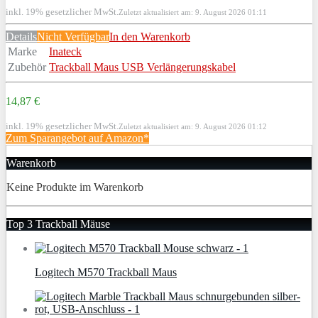
inkl. 19% gesetzlicher MwSt.
Zuletzt aktualisiert am: 9. August 2026 01:11
Details
Nicht Verfügbar
In den Warenkorb
Marke
Inateck
Zubehör
Trackball Maus USB Verlängerungskabel
14,87 €
inkl. 19% gesetzlicher MwSt.
Zuletzt aktualisiert am: 9. August 2026 01:12
Zum Sparangebot auf Amazon*
Warenkorb
Keine Produkte im Warenkorb
Top 3 Trackball Mäuse
Logitech M570 Trackball Maus