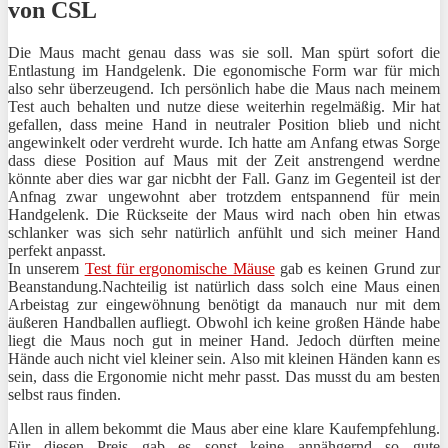
von CSL
Die Maus macht genau dass was sie soll. Man spürt sofort die
Entlastung im Handgelenk. Die egonomische Form war für mich
also sehr überzeugend. Ich persönlich habe die Maus nach meinem
Test auch behalten und nutze diese weiterhin regelmäßig. Mir hat
gefallen, dass meine Hand in neutraler Position blieb und nicht
angewinkelt oder verdreht wurde. Ich hatte am Anfang etwas Sorge
dass diese Position auf Maus mit der Zeit anstrengend werdne
könnte aber dies war gar nicbht der Fall. Ganz im Gegenteil ist der
Anfnag zwar ungewohnt aber trotzdem entspannend für mein
Handgelenk. Die Rückseite der Maus wird nach oben hin etwas
schlanker was sich sehr natürlich anfühlt und sich meiner Hand
perfekt anpasst.
I
n unserem
Test für ergonomische Mäuse
gab es keinen Grund zur
Beanstandung.Nachteilig ist natürlich dass solch eine Maus einen
Arbeistag zur eingewöhnung benötigt da manauch nur mit dem
äußeren Handballen aufliegt. Obwohl ich keine großen Hände habe
liegt die Maus noch gut in meiner Hand. Jedoch dürften meine
Hände auch nicht viel kleiner sein. Also mit kleinen Händen kann es
sein, dass die Ergonomie nicht mehr passt. Das musst du am besten
selbst raus finden.
Allen in allem bekommt die Maus aber eine klare Kaufempfehlung.
Für diesen Preis gab es sonst keine annähgernd so gute