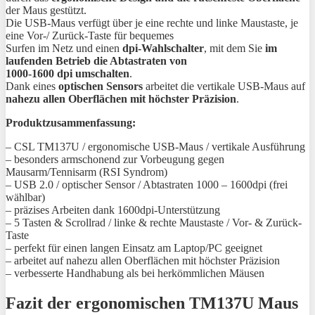
der Maus gestützt.
Die USB-Maus verfügt über je eine rechte und linke Maustaste, je
eine Vor-/ Zurück-Taste für bequemes
Surfen im Netz und einen
dpi-Wahlschalter
, mit dem Sie
im
laufenden Betrieb die Abtastraten von
1000-1600 dpi umschalten
.
Dank eines
optischen Sensors
arbeitet die vertikale USB-Maus auf
nahezu allen Oberflächen mit höchster Präzision
.
Produktzusammenfassung:
– CSL TM137U / ergonomische USB-Maus / vertikale Ausführung
– besonders armschonend zur Vorbeugung gegen
Mausarm/Tennisarm (RSI Syndrom)
– USB 2.0 / optischer Sensor / Abtastraten 1000 – 1600dpi (frei
wählbar)
– präzises Arbeiten dank 1600dpi-Unterstützung
– 5 Tasten & Scrollrad / linke & rechte Maustaste / Vor- & Zurück-
Taste
– perfekt für einen langen Einsatz am Laptop/PC geeignet
– arbeitet auf nahezu allen Oberflächen mit höchster Präzision
– verbesserte Handhabung als bei herkömmlichen Mäusen
Fazit der ergonomischen
TM137U Maus