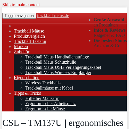
Skip to main content
trackball-maus.de
Toggle navigation
Große Auswahl
an Produkten
Infos & Reviews
Trackball Mäuse
Ratgeber & FAQ
Produktvergleich
Die besten Shops
Trackball Tastatur
Amazon & Co
Marken
Zubehör
Trackball Maus Handballenauflage
Trackball Maus Schutzhülle
Trackball Maus USB Verlängerungskabel
Trackball Maus Wireless Empfänger
Eigenschaften
Wireless Trackballs
Trackballmäuse mit Kabel
Tipps & Tricks
Hilfe bei Mausarm
Ergonomischer Arbeitsplatz
Ergonomische Mäuse
CSL – TM137U | ergonomisches