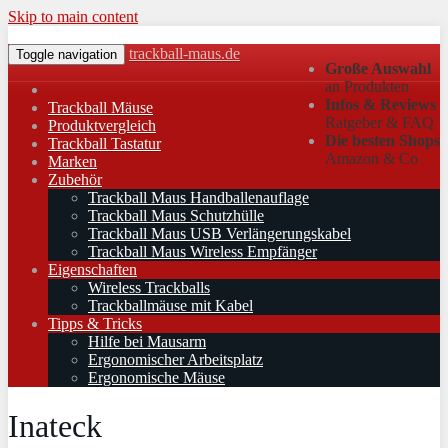
Skip to main content
trackball-maus.de
Toggle navigation
Große Auswahl
an Produkten
Infos & Reviews
Trackball Mäuse
Ratgeber & FAQ
Produktvergleich
Die besten Shops
Trackball Tastatur
Amazon & Co
Marken
Zubehör
Trackball Maus Handballenauflage
Trackball Maus Schutzhülle
Trackball Maus USB Verlängerungskabel
Trackball Maus Wireless Empfänger
Eigenschaften
Wireless Trackballs
Trackballmäuse mit Kabel
Tipps & Tricks
Hilfe bei Mausarm
Ergonomischer Arbeitsplatz
Ergonomische Mäuse
Inateck